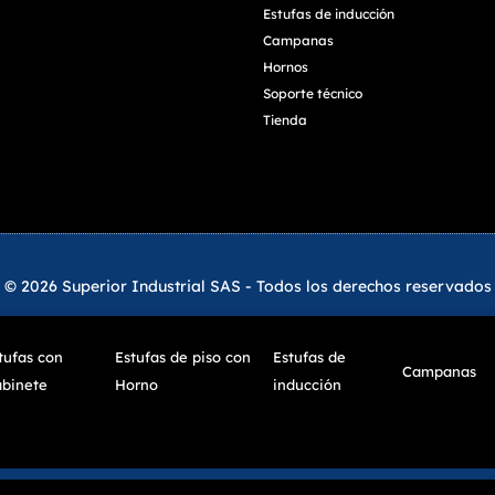
Estufas de inducción
Campanas
Hornos
Soporte técnico
Tienda
© 2026 Superior Industrial SAS - Todos los derechos reservados
tufas con
Estufas de piso con
Estufas de
Campanas
binete
Horno
inducción