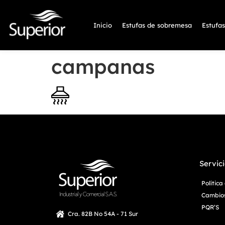
Inicio
Estufas de sobremesa
Estufa
campanas
Servici
Polític
Cambios
PQR’S
Cra. 82B No 54A - 71 Sur