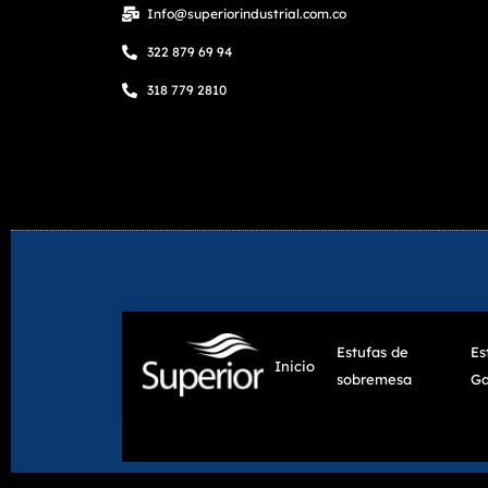
Info@superiorindustrial.com.co
322 879 69 94
318 779 2810
Estufas de
Es
Inicio
sobremesa
Ga