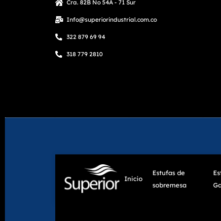
Cra. 82B No 54A - 71 Sur
Info@superiorindustrial.com.co
322 879 69 94
318 779 2810
Estufas de
Es
Inicio
sobremesa
Ga