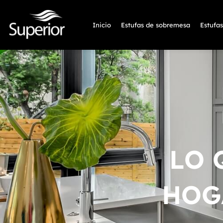
Inicio
Estufas de sobremesa
Estufa
LO 
HOG