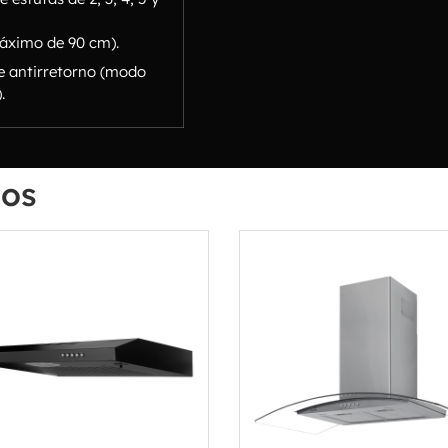
áximo de 90 cm).
e antirretorno (modo
.
dos