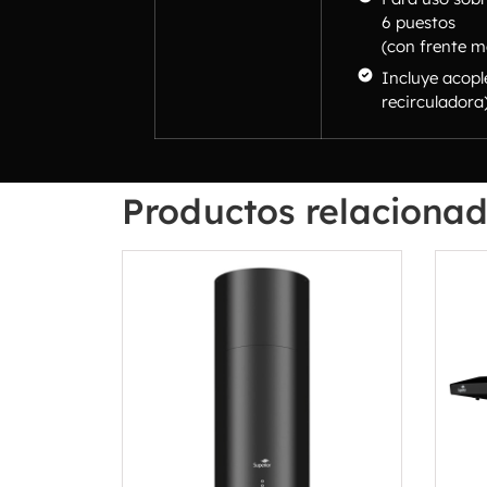
6 puestos
(con frente m
Incluye acopl
recirculadora)
Productos relaciona