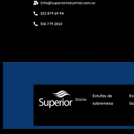
Info@superiorindustrial.com.co
322 879 69 94
318 779 2810
Estufas de
Es
Inicio
sobremesa
Ga