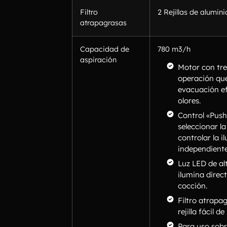
Filtro
2 Rejillas de alumini
atrapagrasas
Capacidad de
780 m3/h
aspiración
Motor con tre
operación qu
evacuación ef
olores.
Control «Push
seleccionar l
controlar la 
independiente
Luz LED de al
ilumina direc
cocción.
Filtro atrapa
rejilla fácil d
Para uso sobre