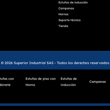
Estufas de inducción
Campanas
Hornos
Soporte técnico
Tienda
© 2026 Superior Industrial SAS - Todos los derechos reservados
tufas con
Estufas de piso con
Estufas de
Campanas
binete
Horno
inducción