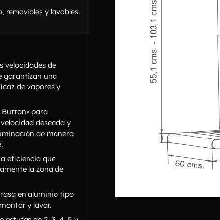
o, removibles y lavables.
s velocidades de
e garantizan una
icaz de vapores y
 Button» para
a velocidad deseada y
iluminación de manera
.
ta eficiencia que
tamente la zona de
grasa en aluminio tipo
e montar y lavar.
 estufas de 2, 3, 4, 5 y