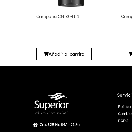
Campana CN 8041-1
Camp
Añadir al carrito
Servici
Polític
Cambios
PQR’S
Cra. 82B No 54A - 71 Sur