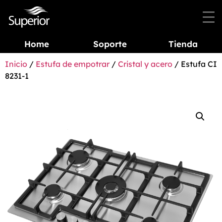
Home
Soporte
Tienda
Inicio
/
Estufa de empotrar
/
Cristal y acero
/ Estufa CI
8231-1