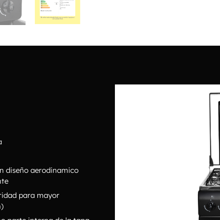
a
con diseño aerodinamico
nte
uridad para mayor
)