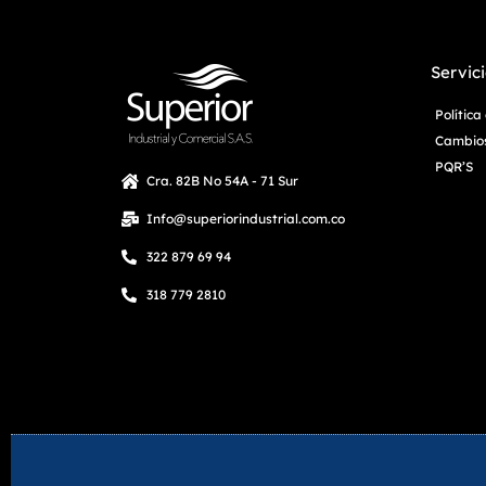
Servici
Polític
Cambios
PQR’S
Cra. 82B No 54A - 71 Sur
Info@superiorindustrial.com.co
322 879 69 94
318 779 2810