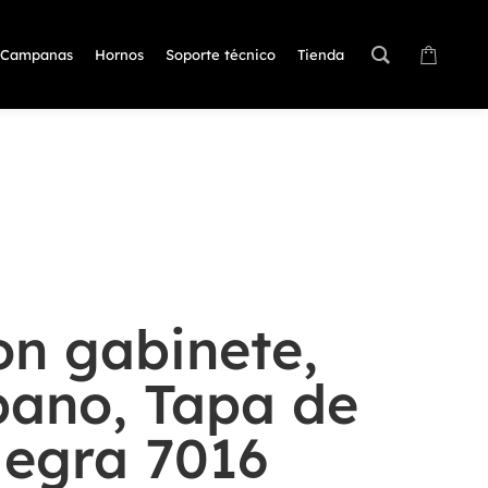
Campanas
Hornos
Soporte técnico
Tienda
on gabinete,
pano, Tapa de
Negra 7016