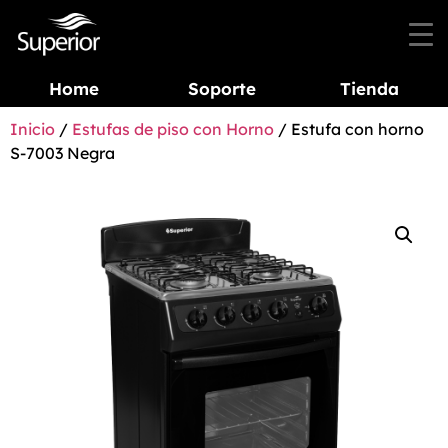
Home
Soporte
Tienda
Inicio
/
Estufas de piso con Horno
/ Estufa con horno
S-7003 Negra