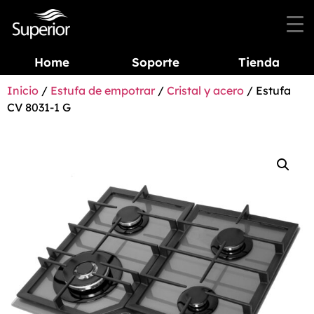
Home
Soporte
Tienda
Inicio
/
Estufa de empotrar
/
Cristal y acero
/ Estufa
CV 8031-1 G