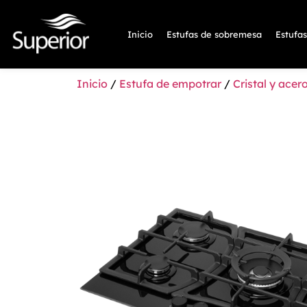
Inicio
Estufas de sobremesa
Estufa
Inicio
/
Estufa de empotrar
/
Cristal y acer