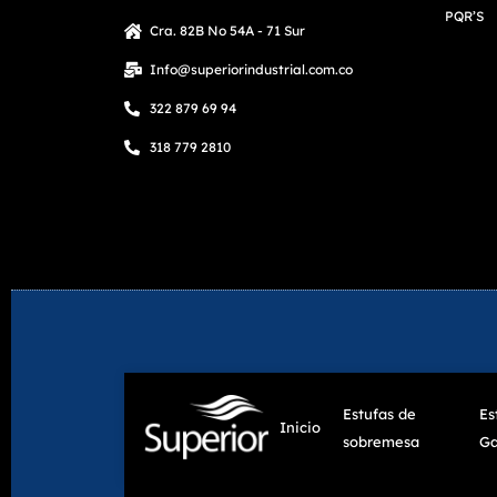
PQR’S
Cra. 82B No 54A - 71 Sur
Info@superiorindustrial.com.co
322 879 69 94
318 779 2810
Estufas de
Es
Inicio
sobremesa
Ga