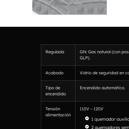
Regulada
GN: Gas natural (con pos
GLP).
Acabado
Vidrio de seguridad en co
Tipo de
Encendido automático.
encendido
Tensión
110V – 120V
alimentación
1 quemador auxili
2 quemadores sem